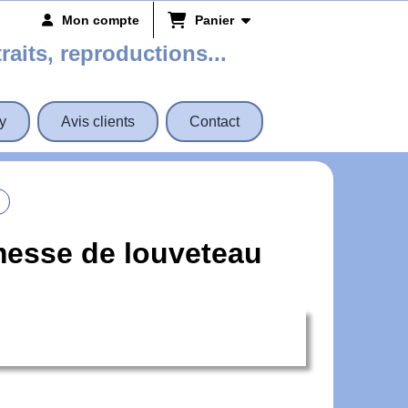
Mon compte
Panier
traits, reproductions...
y
Avis clients
Contact
omesse de louveteau