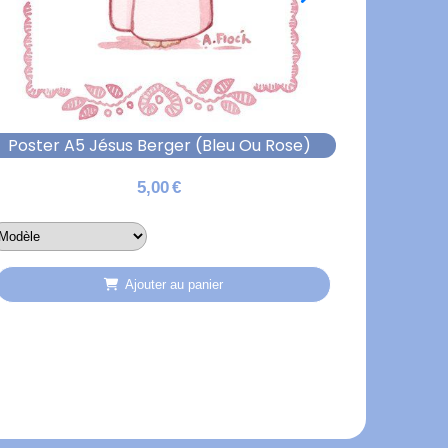
Poster A5 Jésus Berger (bleu Ou Rose)
5,00
€
Ajouter au panier