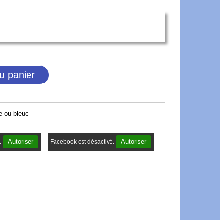
u panier
e ou bleue
Autoriser
Autoriser
.
Facebook est désactivé.