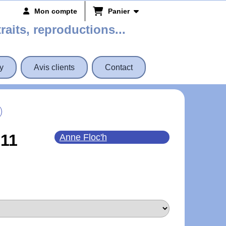
Mon compte
Panier
traits, reproductions...
y
Avis clients
Contact
11
Anne Floc'h