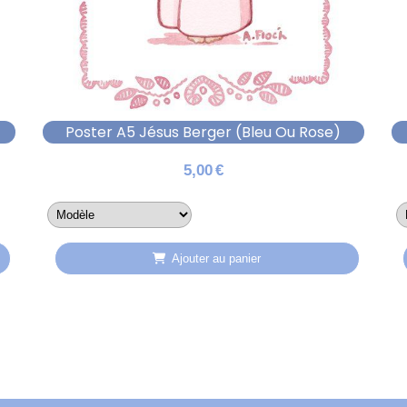
Poster A5 Jésus Berger (bleu Ou Rose)
5,00
€
Ajouter au panier