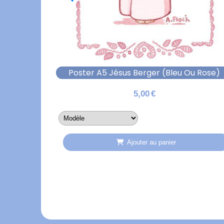
Poster A5 Jésus Berger (bleu Ou Rose)
5,00
€
Ajouter au panier