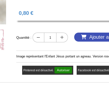
0,80
€
Ajouter a
Quantité :
Image représentant l'Enfant Jésus portant un agneau. Version ros
Autoriser
Pinterest est désactivé.
Facebook est désactivé