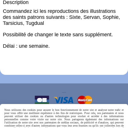
Description
Commandez ici les reproductions des illustrations
des saints patrons suivants : Sixte, Servan, Sophie,
Tarsicius, Tugdual
Possibilité de changer le texte sans supplément.
Délai : une semaine.
PAIEMENT SÉCURISÉ
Nous utilisons des cookies pour assurer le bon fonctionnement de notre site et analyser notre trafic et
pour vous offrir une meilleure expérience à des fins de statistiques. Pour cela, nos partenaires et nous
peuvent utiliser des cookies ou d'autres technologies pour stocker et accéder à des informations
personnelles comme votre visite sur notre site. Nous partageons également des informations sur
l'utilisation de notre site avec nos partenaires de médias sociaux, de publicité et d'analyse, qui peuvent
combiner celles-ci avec d'autres informations que vous leur avez fournies ou qu'ils ont collectées lors de